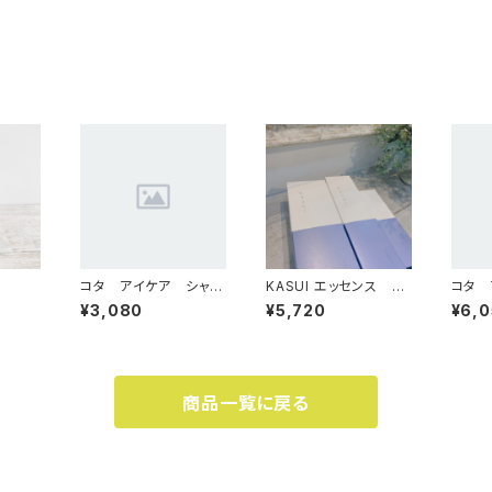
コタ アイケア シャン
KASUI エッセンス 80
コタ 
プー5番 300ml
ml （新解明特殊成分）
ー 5
¥3,080
¥5,720
¥6,
商品一覧に戻る