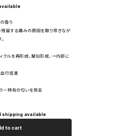
available
ルの香り
り残留する痛みの原因を取り除きなが
す。
ィクルを再形成、擬似形成、→内部に
の血行促進
カラー特有の匂いを除去
l shipping available
d to cart