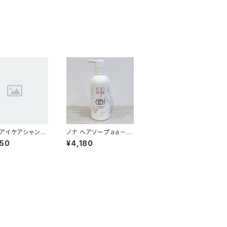
アイケアシャンプ
ノナ ヘアソープａａ－ｉ
番 750ml
(ダブルエー アイ)
050
¥4,180